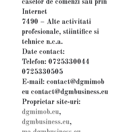
caselor de comenzi sau prin
Internet
7490 – Alte activitati
profesionale, stiintifice si
tehnice n.c.a.
Date contact:
Telefon: 0725330044
0725330505
E-mail: contact@dgmimob
eu contact@dgmbusiness.eu
Proprietar site-uri:
dgmimob.eu
,
dgmbusiness.eu
,